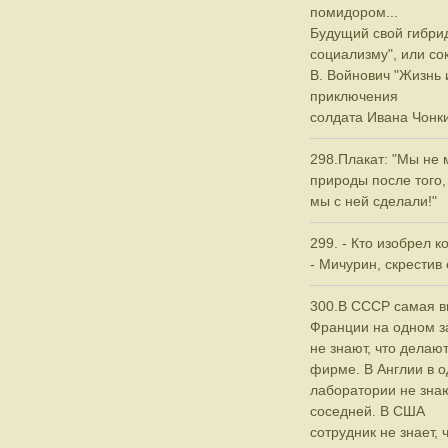
помидором...
Будущий свой гибрид
социализму", или со
В. Войнович "Жизнь
приключения
солдата Ивана Чонк
298.Плакат: "Мы не 
природы после того,
мы с ней сделали!"
299. - Кто изобрел 
- Мичурин, скрестив 
300.В СССР самая вы
Франции на одном з
не знают, что делают
фирме. В Англии в 
лаборатории не знают
соседней. В США
сотрудник не знает, 