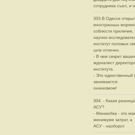
сотрудника съел, и н
303.В Одессе откры
иностранных моряко
соблюсти приличие,
научно-исследовате
институт половых св
шла отлично.
- В чем секрет ваших
журналист директор
института.
- Это единственный 
занимаются
онанизмом!
304. - Какая разниц
АСУ?
- Миниюбка - это м
минимуме затрат, а
АСУ - наоборот.