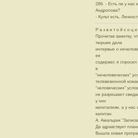
286. - Есть ли у нас 
Андропова?
- Культ есть. Личност
Р а з в и т о й с о ц и
Прочитав заметку, ч
тюрьме дала
интервью о нечелове
ее
содержат, я спросил
в
"нечеловеческих" ус
телевизионной коман
"человеческих" усло
не разрешают свидан
у них
капитализм, а у нас 
капитан.
А. Амальрик "Записк
Да здравствует план
Вышла новая прогр