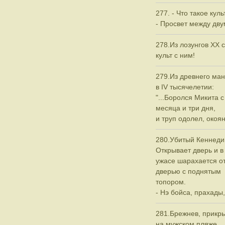
277. - Что такое кул
- Просвет между дву
278.Из лозунгов ХХ 
культ с ним!
279.Из древнего ман
в IV тысячелетии:
"...Боролся Микита с
месяца и три дня,
и труп одолел, окоян
280.Убитый Кеннеди 
Открывает дверь и в
ужасе шарахается от
дверью с поднятым
топором.
- Нэ бойса, прахады,
281.Брежнев, прикр
на мужском пляже