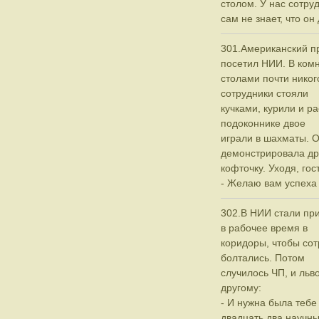
столом. У нас сотру
сам не знает, что он 
301.Американский п
посетил НИИ. В комн
столами почти никог
сотрудники стояли
кучками, курили и р
подоконнике двое
играли в шахматы. 
демонстрировала др
кофточку. Уходя, гос
- Желаю вам успеха 
302.В НИИ стали при
в рабочее время в
коридоры, чтобы сот
болтались. Потом
случилось ЧП, и льво
другому:
- И нужна была тебе
двадцать два научн