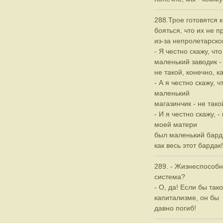
288.Трое готовятся 
бояться, что их не п
из-за непролетарско
- Я честно скажу, чт
маленький заводик -
не такой, конечно, к
- А я честно скажу, 
маленький
магазинчик - не тако
- И я честно скажу, -
моей матери
был маленький барда
как весь этот бардак!
289. - Жизнеспособн
система?
- О, да! Если бы так
капитализме, он бы
давно погиб!