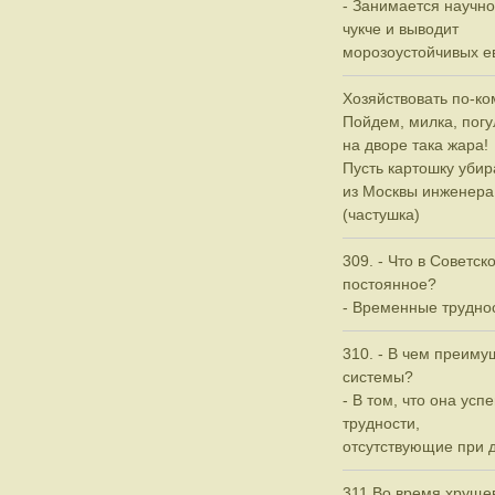
- Занимается научно
чукче и выводит
морозоустойчивых е
Хозяйствовать по-к
Пойдем, милка, погу
на дворе така жара!
Пусть картошку уби
из Москвы инженера
(частушка)
309. - Что в Советс
постоянное?
- Временные труднос
310. - В чем преиму
системы?
- В том, что она ус
трудности,
отсутствующие при д
311.Во время хрущев