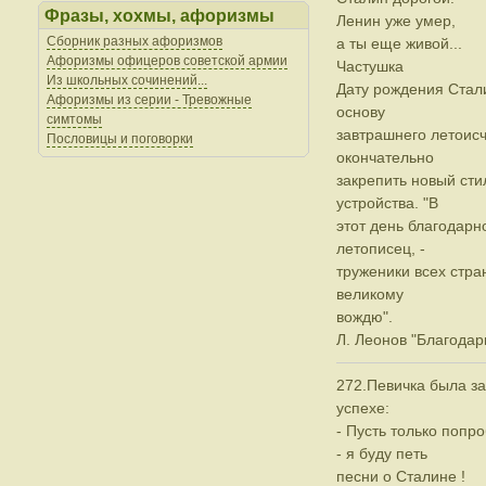
Фразы, хохмы, афоризмы
Ленин уже умер,
Сборник разных афоризмов
а ты еще живой...
Афоризмы офицеров советской армии
Частушка
Из школьных сочинений...
Дату рождения Стали
Афоризмы из серии - Тревожные
основу
симтомы
завтрашнего летоис
Пословицы и поговорки
окончательно
закрепить новый сти
устройства. "В
этот день благодарн
летописец, -
труженики всех стра
великому
вождю".
Л. Леонов "Благодар
272.Певичка была за
успехе:
- Пусть только попр
- я буду петь
песни о Сталине !