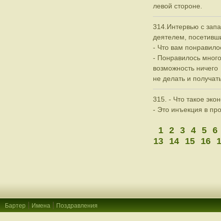
левой стороне.
314.Интервью с за
деятелем, посетивш
- Что вам понравило
- Понравилось многое
возможность ничего
не делать и получать
315. - Что такое эк
- Это инъекция в про
1
2
3
4
5
6
13
14
15
16
|
|
Бартер
Имена
Поздравления