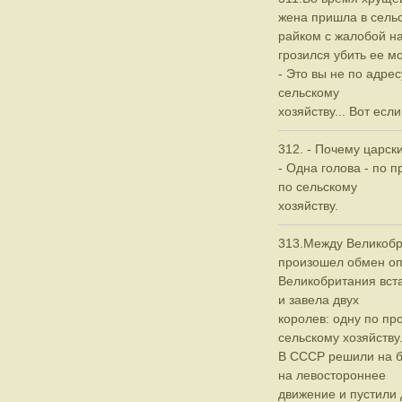
жена пришла в сель
райком с жалобой на
грозился убить ее м
- Это вы не по адрес
сельскому
хозяйству... Вот если
312. - Почему царск
- Одна голова - по 
по сельскому
хозяйству.
313.Между Великоб
произошел обмен о
Великобритания вста
и завела двух
королев: одну по пр
сельскому хозяйству
В СССР решили на б
на левостороннее
движение и пустили 