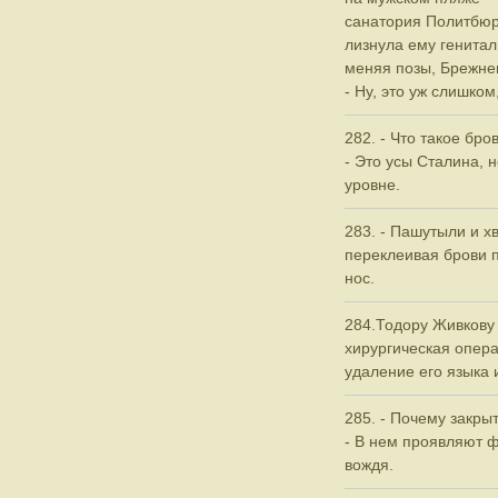
санатория Политбюр
лизнула ему генитал
меняя позы, Брежнев
- Ну, это уж слишком
282. - Что такое бр
- Это усы Сталина, 
уровне.
283. - Пашутыли и хв
переклеивая брови 
нос.
284.Тодору Живкову
хирургическая опера
удаление его языка 
285. - Почему закры
- В нем проявляют 
вождя.