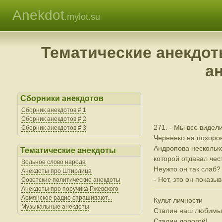
Anekdot
.mylot.su
Тематические анекдот
а
Сборники анекдотов
Сборник анекдотов # 1
Сборник анекдотов # 2
271. - Мы все видели
Сборник анекдотов # 3
Черненко на похоро
Андропова несколько
Тематические анекдоты
которой отдавал чест
Вольное слово народа
Неужто он так слаб?
Анекдоты про Штирлица
- Нет, это он показыв
Советские политические анекдоты
Анекдоты про поручика Ржевского
Армянское радио спрашивают...
Культ личности
Музыкальные анекдоты
Сталин наш любимы
Сталин дорогой!