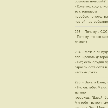
социалистический?
- Конечно, социалист
то с топливом
перебои, то котел на
чертей партсобрани
293. - Почему в ССС
- Потому что все зан
ломают.
294. - Можно ли буд
планировать деторо
- Нет, если орудия п
отрасли останутся в
частных руках.
295. - Вань, а Вань,
- Ну, как тебе, Маня,
ты мне
говоришь: "Давай, В
А я тебе - встречны
планом: "Нет, Мань, 