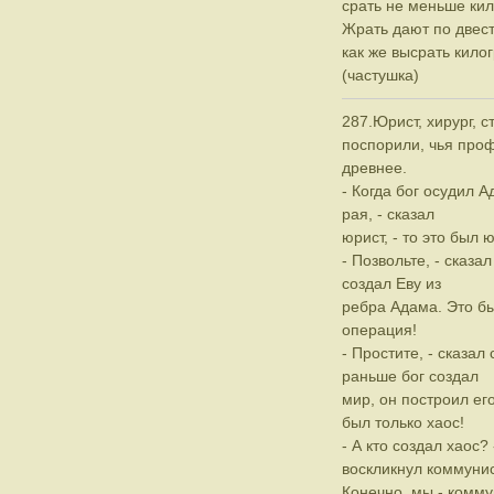
срать не меньше ки
Жрать дают по двест
как же высрать кило
(частушка)
287.Юрист, хирург, 
поспорили, чья про
древнее.
- Когда бог осудил А
рая, - сказал
юрист, - то это был 
- Позвольте, - сказал
создал Еву из
ребра Адама. Это б
операция!
- Простите, - сказал 
раньше бог создал
мир, он построил его
был только хаос!
- А кто создал хаос
воскликнул коммунист
Конечно, мы - комму