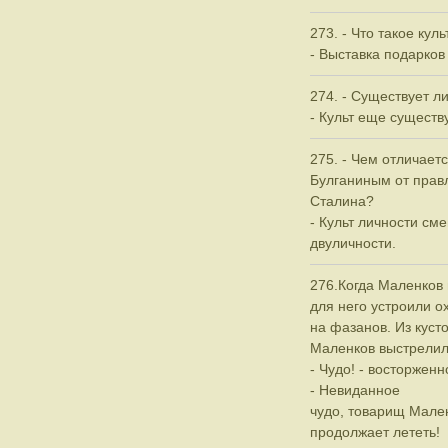
273. - Что такое кул
- Выставка подарков
274. - Существует л
- Культ еще существу
275. - Чем отличает
Булганиным от прав
Сталина?
- Культ личности см
двуличности.
276.Когда Маленков
для него устроили о
на фазанов. Из куст
Маленков выстрелил
- Чудо! - восторжен
- Невиданное
чудо, товарищ Мале
продолжает лететь!