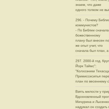
знаем, что даже
одного толком не вы
296. - Почему Библ
коммунистов?
- По Библии сначала
божественному
плану был внесен п
же опыт учит, что
сначала был план, а
297. 2000-й год. Кру
Йорк Таймс":
"Колхозники Техасщ
Примиссисипья пер
план по весеннему с
Взять милости у при
Вдохновленный про
Мичурина и Лысенко
надумал он создать 