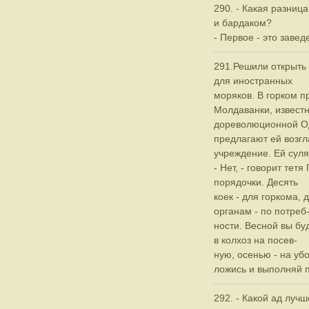
290. - Какая разни
и бардаком?
- Первое - это завед
291.Решили открыть
для иностранных
моряков. В горком п
Молдаванки, извест
дореволюционной Од
предлагают ей возгл
учреждение. Ей суля
- Нет, - говорит тетя
порядочки. Десять
коек - для горкома, 
органам - по потреб
ности. Весной вы бу
в колхоз на посев-
ную, осенью - на уб
ложись и выполняй 
292. - Какой ад лучш