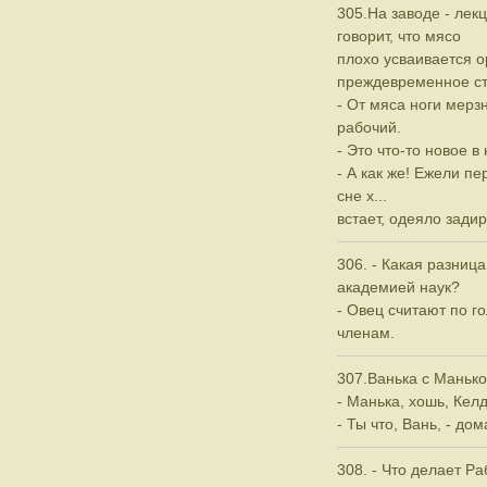
305.На заводе - лек
говорит, что мясо
плохо усваивается 
преждевременное ст
- От мяса ноги мерзн
рабочий.
- Это что-то новое в 
- А как же! Ежели пе
сне х...
встает, одеяло задир
306. - Какая разниц
академией наук?
- Овец считают по г
членам.
307.Ванька с Манько
- Манька, хошь, Ке
- Ты что, Вань, - дом
308. - Что делает Р