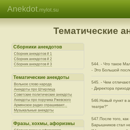
Anekdot
.mylot.su
Тематические а
Сборники анекдотов
Сборник анекдотов # 1
Сборник анекдотов # 2
544. - Что такое Ма
Сборник анекдотов # 3
- Это Большой посл
Тематические анекдоты
545. - Чем отличаю
Вольное слово народа
- Директора приходя
Анекдоты про Штирлица
Советские политические анекдоты
Анекдоты про поручика Ржевского
546.Новый пункт в а
Армянское радио спрашивают...
театре?"
Музыкальные анекдоты
547.После того, как
Фразы, хохмы, афоризмы
Барышников стал н