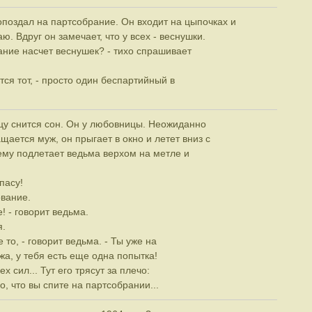
поздал на партсобрание. Он входит на цыпочках и
ю. Вдруг он замечает, что у всех - веснушки.
зание насчет веснушек? - тихо спрашивает
ется тот, - просто один беспартийный в
цу снится сон. Он у любовницы. Неожиданно
щается муж, он прыгает в окно и летет вниз с
нему подлетает ведьма верхом на метле и
пасу!
вание.
е! - говорит ведьма.
я.
е то, - говорит ведьма. - Ты уже на
жа, у тебя есть еще одна попытка!
х сил... Тут его трясут за плечо:
о, что вы спите на партсобрании...