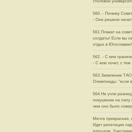
столовой универси
560. - Почему Сове
- Они решили начат
561.Плакат на сове
солдаты! Если вы с
отдых в Югославию!
562. - С кем грани
- С кем хочет, с тем
563.Заявление ТАСС
Олимпиады: "если в
564.Не учли разниц
покушении на папу 
чем оно было сове
Мечта прекрасная,
Идет репетиция пар
площади. Участник