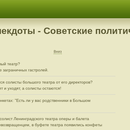
некдоты - Советские полити
Вниз
лый театр?
е заграничных гастролей.
тся солисты большого театра от его директоров?
т и уходят, а солисты остаются!
нкетах: "Есть ли у вас родственники в Большом
 солист Ленинградского театра оперы и балета
евозвращенцем, в буфете театра появились конфеты