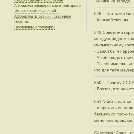
Сборник разных афоризмов
"Мишка на западе".
Афоризмы офицеров советской армии
Из школьных сочинений...
548. - Кто такие Бе
Афоризмы из серии - Тревожные
- Конькобеженцы.
симтомы
Пословицы и поговорки
549.Советский скри
международном конк
мызыкальному крити
- Занял бы я первое
- У тебя ведь отлич
- Ты понимаешь, что
что для тебя маузе
550. - Почему СССР
- Боятся, что они 
551."Жизнь дается ч
- и прожить ее надо
бесцельно прожитые
мелочное прошлое..
Советский Союз - о