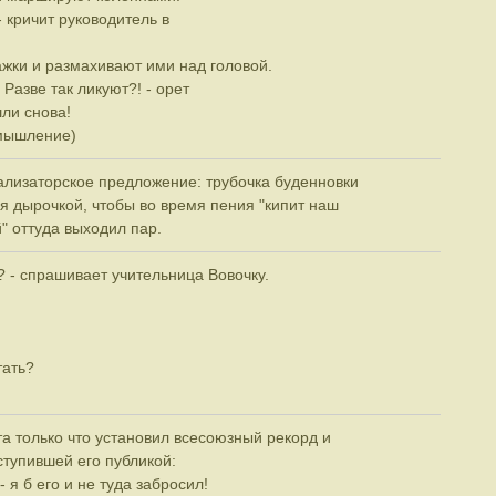
 - кричит руководитель в
жки и размахивают ими над головой.
 Разве так ликуют?! - орет
шли снова!
змышление)
лизаторское предложение: трубочка буденновки
я дырочкой, чтобы во время пения "кипит наш
 оттуда выходил пар.
ц? - спрашивает учительница Вовочку.
тать?
а только что установил всесоюзный рекорд и
ступившей его публикой:
- я б его и не туда забросил!