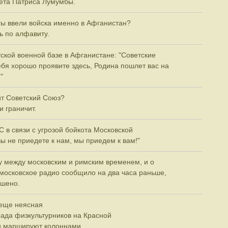
тета Патриса Лумумбы.
ты ввели войска именно в Афганистан?
ь по алфавиту.
тской военной базе в Афганистане: "Советские
ебя хорошо проявите здесь, Родина пошлет вас на
"
чит Советский Союз?
 и граничит.
 в связи с угрозой бойкота Московской
ы не приедете к нам, мы приедем к вам!"
у между московским и римским временем, и о
московское радио сообщило на два часа раньше,
ршено.
 еще неясная
ада физкультурников на Красной
и маршируют колоннами.