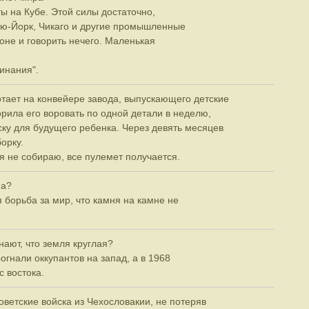
ы на Кубе. Этой силы достаточно,
ью-Йорк, Чикаго и другие промышленные
тоне и говорить нечего. Маленькая
инания".
тает на конвейере завода, выпускающего детские
орила его воровать по одной детали в неделю,
ску для будущего ребенка. Через девять месяцев
орку.
 я не собираю, все пулемет получается.
на?
ая борьба за мир, что камня на камне не
знают, что земля круглая?
рогнали оккупантов на запад, а в 1968
с востока.
советские войска из Чехословакии, не потеряв