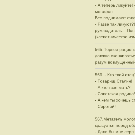
- А теперь ликуйте!
мегафон.
Все поднимают фла
- Разве так ликуют?!
руководитель. - По
(клеветническое и
565.Первое рациона
должна оканчиватьс
разум возмущенный"
566. - Кто твой оте
- Товарищ Сталин!
- А кто твоя мать?
- Советская родина!
- А кем ты хочешь с
- Сиротой!
567.Метатель молот
красуется перед об
- Дали бы мне серп 