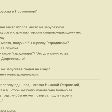
лоусова и Протопопов?
пач занял второе место на зарубежном
урсе и с грустью говорит сопровождающему его
ку:
 место, получил бы скрипку "страдивари"!
ная скрипка.
 такое "страдивари"? Это для меня то же,
р Дзержинского!
 не запускает людей на Луну?
станут невозвращенцами.
еловеку один раз, - сказал Николай Островский,
 т а м, чтобы не было мучительно больно за
 годы, чтобы не жег позор за подленькое и
."
плот мира