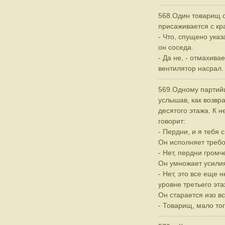
568.Один товарищ о
присаживается с кра
- Что, спущено ука
он соседа.
- Да не, - отмахива
вентилятор насрал.
569.Одному партий
услышав, как возвра
десятого этажа. К 
говорит:
- Пердни, и я тебя с
Он исполняет требо
- Нет, пердни громч
Он умножает усили
- Нет, это все еще н
уровне третьего эта
Он старается изо все
- Товарищ, мало тог