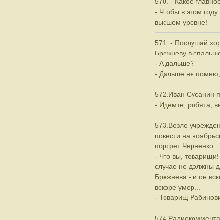
570. - Какое главно
- Чтобы в этом год
высшем уровне!
571. - Послушай хор
Брежневу в спальню,
- А дальше?
- Дальше не помню, 
572.Иван Сусанин п
- Идемте, робята, в
573.Возле учрежден
повести на ноябрьс
портрет Черненко.
- Что вы, товарищи!
случае не должны д
Брежнева - и он вск
вскоре умер...
- Товарищ Рабинович
574.Радиокоммента