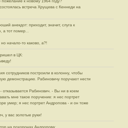
е пожелание к новому 1964 году?
у состоялась встреча Хрущева с Кеннеди на
оший анекдот: приходит, значит, слуга к
 а тот помер...
но начало-то каково, а?!
ришел в ЦК:
ыведу!
ия сотрудников построили в колонну, чтобы
кую демонстрацию. Рабиновичу поручают нести
 - отказывается Рабинович. - Вы ни в коем
авать мне такое поручение: я нес портрет
оре умер; я нес портрет Андропова - и он тоже
, у вас золотые руки!
тор на похоронах Андропова: