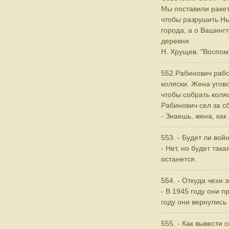
Мы поставили ракет
чтобы разрушить Н
города, а о Вашинг
деревня.
Н. Хрущев. "Воспом
552.Рабинович рабо
коляски. Жена угов
чтобы собрать коля
Рабинович сел за сб
- Знаешь, жена, как
553. - Будет ли вой
- Нет, но будет так
останется.
554. - Откуда чехи 
- В 1945 году они п
году они вернулись 
555. - Как вывести 