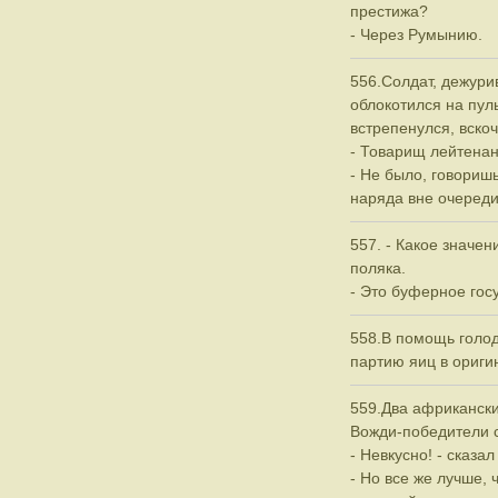
престижа?
- Через Румынию.
556.Солдат, дежури
облокотился на пул
встрепенулся, вско
- Товарищ лейтенан
- Не было, говоришь?
наряда вне очереди
557. - Какое значе
поляка.
- Это буферное гос
558.В помощь голо
партию яиц в ориги
559.Два африкански
Вожди-победители 
- Невкусно! - сказал
- Но все же лучше, 