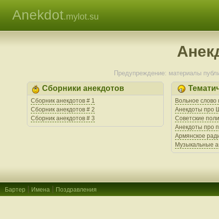
Anekdot
.mylot.su
Анек
Предупреждение: материалы публи
Сборники анекдотов
Темати
Сборник анекдотов # 1
Вольное слово
Сборник анекдотов # 2
Анекдоты про 
Сборник анекдотов # 3
Советские пол
Анекдоты про п
Армянское ради
Музыкальные а
|
|
Бартер
Имена
Поздравления